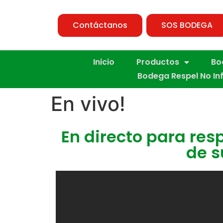
Contáctanos
SOS BODEGA
Inicio
Productos
Bo
Bodega Respel No In
En vivo!
En directo para re
de s