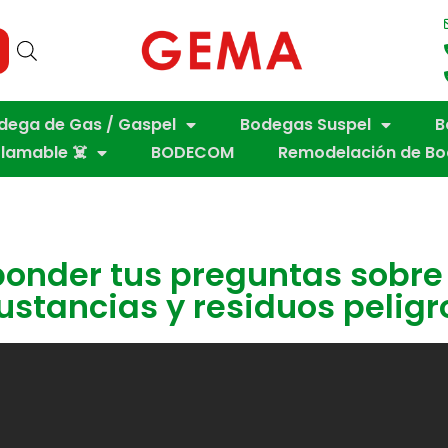
dega de Gas / Gaspel
Bodegas Suspel
B
flamable ☠️
BODECOM
Remodelación de B
sponder tus preguntas sobr
ustancias y residuos peligr