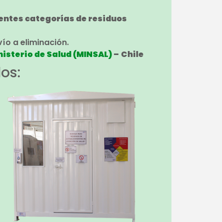
entes categorías de residuos
ío a eliminación.
nisterio de Salud (MINSAL)
–
Chile
os: