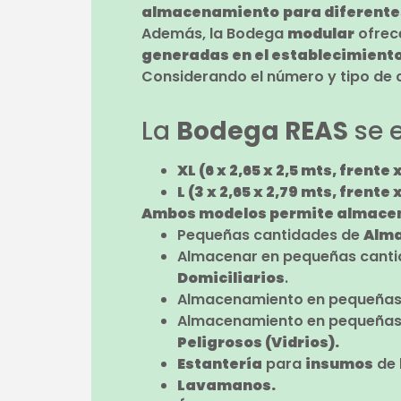
almacenamiento
para diferente
Además, la Bodega
modular
ofrec
generadas en el establecimiento
Considerando el número y tipo de c
La
Bodega REAS
se e
XL (6 x 2,65 x 2,5 mts, frente 
L (3 x 2,65 x 2,79 mts, frente 
Ambos modelos permite almacena
Pequeñas cantidades de
Alma
Almacenar en pequeñas cant
Domiciliarios
.
Almacenamiento en pequeñas
Almacenamiento en pequeñas
Peligrosos (Vidrios).
Estantería
para
insumos
de
Lavamanos.