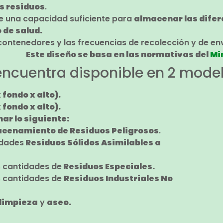
s residuos
.
e una capacidad suficiente para
almacenar las difer
 de salud.
ontenedores y las frecuencias de recolección y de env
Este diseño se basa en las normativas del
Mi
ncuentra disponible en 2 model
x fondo x alto).
x fondo x alto).
r lo siguiente:
cenamiento de Residuos Peligrosos
.
idades
Residuos Sólidos Asimilables a
 cantidades de
Residuos Especiales.
 cantidades de
Residuos Industriales No
limpieza
y
aseo.