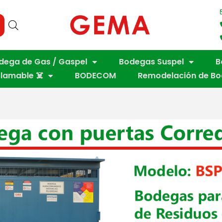
dega de Gas / Gaspel
Bodegas Suspel
B
flamable ☠️
BODECOM
Remodelación de B