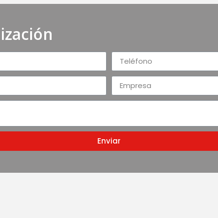
tización
Enviar