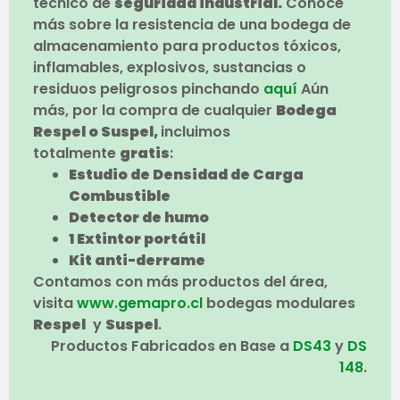
técnico de
seguridad industrial.
Conoce
más sobre la resistencia de una bodega de
almacenamiento para productos tóxicos,
inflamables, explosivos, sustancias o
residuos peligrosos pinchando
aquí
Aún
más, por la compra de cualquier
Bodega
Respel o Suspel,
incluimos
totalmente
gratis
:
Estudio de Densidad de Carga
Combustible
Detector de humo
1 Extintor portátil
Kit anti-derrame
Contamos con más productos del área,
visita
www.gemapro.cl
bodegas modulares
Respel
y
Suspel
.
Productos Fabricados en Base a
DS43
y
DS
148
.