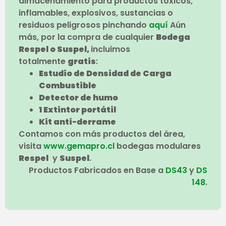
almacenamiento para productos tóxicos,
inflamables, explosivos, sustancias o
residuos peligrosos pinchando
aquí
Aún
más, por la compra de cualquier
Bodega
Respel o Suspel,
incluimos
totalmente
gratis
:
Estudio de Densidad de Carga
Combustible
Detector de humo
1 Extintor portátil
Kit anti-derrame
Contamos con más productos del área,
visita
www.gemapro.cl
bodegas modulares
Respel
y
Suspel
.
Productos Fabricados en Base a
DS43
y
DS
148
.