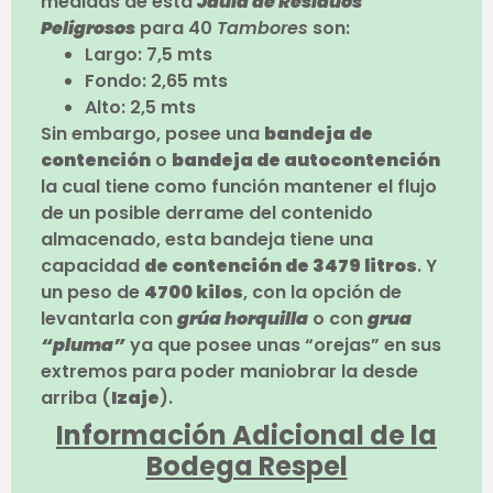
medidas de esta
Jaula de Residuos
Peligrosos
para 40
Tambores
son:
Largo: 7,5 mts
Fondo: 2,65 mts
Alto: 2,5 mts
Sin embargo, posee una
bandeja de
contención
o
bandeja de autocontención
la cual tiene como función mantener el flujo
de un posible derrame del contenido
almacenado, esta bandeja tiene una
capacidad
de contención de 3479 litros
. Y
un peso de
4700 kilos
, con la opción de
levantarla con
grúa horquilla
o con
grua
“pluma”
ya que posee unas “orejas” en sus
extremos para poder maniobrar la desde
arriba (
Izaje
).
Información Adicional de la
Bodega Respel