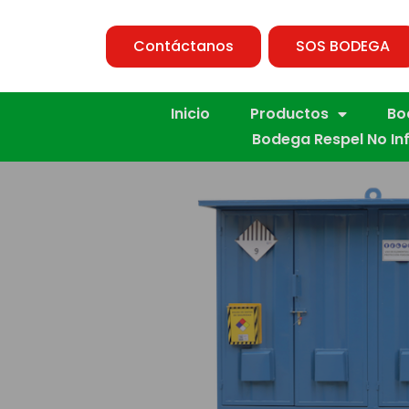
Contáctanos
SOS BODEGA
Inicio
Productos
Bo
Bodega Respel No In