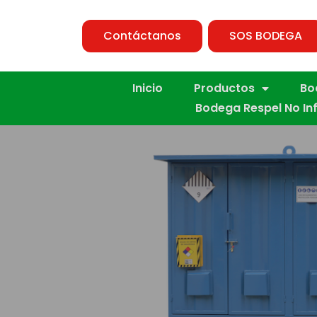
Contáctanos
SOS BODEGA
Inicio
Productos
Bo
Bodega Respel No In