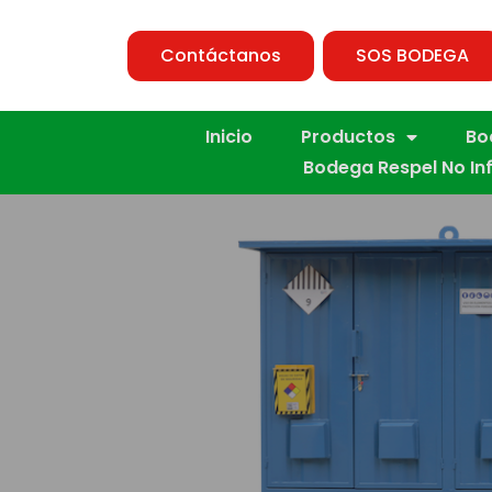
Contáctanos
SOS BODEGA
Inicio
Productos
Bo
Bodega Respel No In