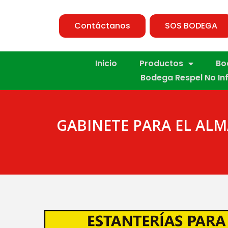
Contáctanos
SOS BODEGA
Inicio
Productos
Bo
Bodega Respel No In
GABINETE PARA EL AL