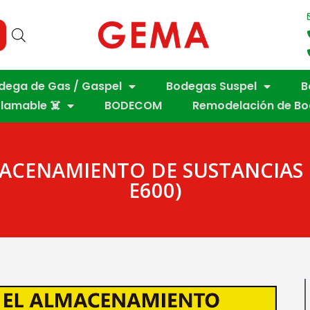
dega de Gas / Gaspel
Bodegas Suspel
B
flamable ☠️
BODECOM
Remodelación de B
MACENAMIENTO DE SUSTANCIAS
E600)