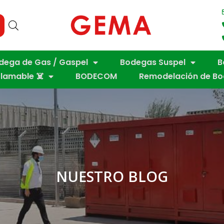
dega de Gas / Gaspel
Bodegas Suspel
B
flamable ☠️
BODECOM
Remodelación de B
NUESTRO BLOG