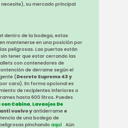
necesite), su mercado principal
el dentro de la bodega, estas
ten mantenerse en una posición por
ias peligrosas. Las puertas están
in tener que estar cerrando las
pallets con contenedores de
contención de derrame según el
gente (
Decreto Supremo 43
y
 por cara). En forma opcional es
ento de recipientes inferiores o
rrames hasta 600 litros. Puedes
 con Cabina
,
Lavaojos De
anti vuelvo y
antiderrame
e
stencia de una bodega de
 peligrosas pinchando
aquí
Aún