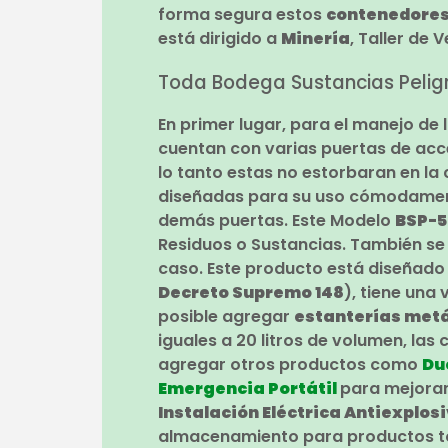
forma segura estos
contenedore
está dirigido a
Minería
, Taller de 
Toda Bodega Sustancias Pelig
En primer lugar, para el manejo de
cuentan con varias puertas de acc
lo tanto estas no estorbaran en la
diseñadas para su uso cómodamente
demás puertas. Este Modelo
BSP-
Residuos o Sustancias. También s
caso. Este producto está diseñado
Decreto Supremo 148
), tiene una
posible agregar
estanterías metá
iguales a 20 litros de volumen, la
agregar otros productos como
Du
Emergencia Portátil
para mejorar
Instalación Eléctrica Antiexplosi
almacenamiento para productos tóx