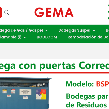
dega de Gas / Gaspel
Bodegas Suspel
B
flamable ☠️
BODECOM
Remodelación de B