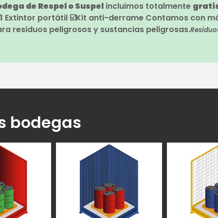
odega de Respel o Suspel
incluimos totalmente
grati
 Extintor portátil ☑️Kit anti-derrame Contamos con m
a residuos peligrosos y sustancias peligrosas.
Residuos
as bodegas