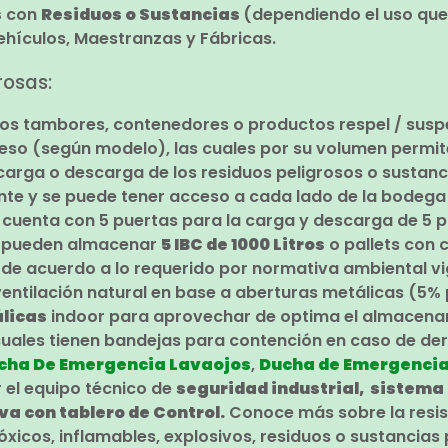
s
con
Residuos o Sustancias
(dependiendo el uso que 
Vehículos, Maestranzas y Fábricas.
rosas:
 los tambores, contenedores o productos respel / susp
eso (según modelo), las cuales por su volumen permi
 carga o descarga de los residuos peligrosos o sustanc
 y se puede tener acceso a cada lado de la bodega s
5
cuenta con 5 puertas para la carga y descarga de 5 
e pueden almacenar
5 IBC de 1000 Litros
o pallets con 
 de acuerdo a lo requerido por normativa ambiental vi
 ventilación natural en base a aberturas metálicas (5%
licas
indoor para aprovechar de optima el almacenami
s cuales tienen bandejas para contención en caso de de
cha De Emergencia Lavaojos
,
Ducha de Emergencia
 el equipo técnico de
seguridad industrial, sistema 
va con tablero de Control.
Conoce más sobre la resi
icos, inflamables, explosivos, residuos o sustancias