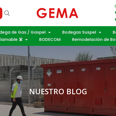
dega de Gas / Gaspel
Bodegas Suspel
B
flamable ☠️
BODECOM
Remodelación de B
NUESTRO BLOG